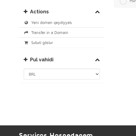
Mən
Actions
Yeni domen qeydiyyatı
Transfer in a Domain
Səbəti göstər
Pul vahidi
Serviços Hospedagem