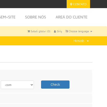
CONTATO
EM+SITE
SOBRE NÓS
AREÁ DO CLIENTE
Səbəti göstər (
0
)
Giriş
Choose language
Hesab
Check