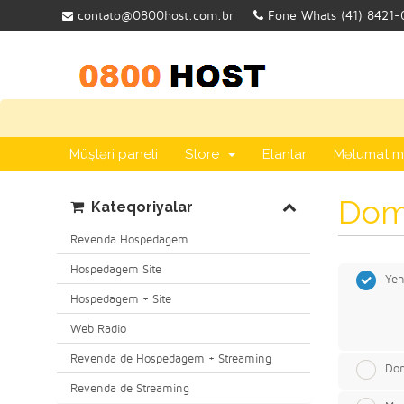
contato@0800host.com.br
Fone Whats (41) 8421-
Müştəri paneli
Store
Elanlar
Məlumat m
Dome
Kateqoriyalar
Revenda Hospedagem
Hospedagem Site
Yen
Hospedagem + Site
Web Radio
Revenda de Hospedagem + Streaming
Dom
Revenda de Streaming