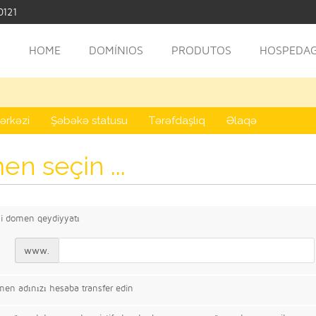
0121
HOME
DOMÍNIOS
PRODUTOS
HOSPEDAG
ərkəzi
Şəbəkə statusu
Tərəfdaşlıq
Əlaqə
n seçin ...
i domen qeydiyyatı
www.
en adınızı hesaba transfer edin