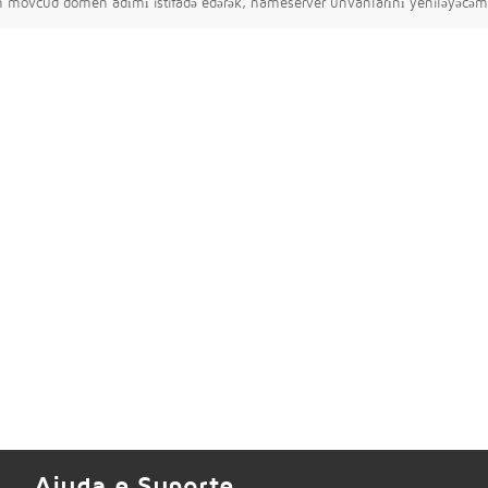
 mövcud domen adımı istifadə edərək, nameserver ünvanlarını yeniləyəcəm
Ajuda e Suporte