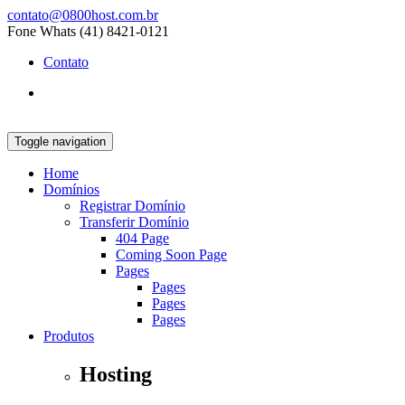
contato@0800host.com.br
Fone Whats (41) 8421-0121
Contato
Toggle navigation
Home
Domínios
Registrar Domínio
Transferir Domínio
404 Page
Coming Soon Page
Pages
Pages
Pages
Pages
Produtos
Hosting