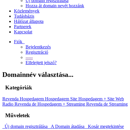
Új domain regisztrálása
Hozza át domain nevét hozzánk
Közlemények
Tudásbázis
Hálózat állapota
Partnerek
Kapcsolat
Fiók
Bejelentkezés
Regisztráció
-----
Elfelejtett jelszó?
Domainnév választása...
Kategóriák
Revenda Hospedagem
Hospedagem Site
Hospedagem + Site
Web
Radio
Revenda de Hospedagem + Streaming
Revenda de Streaming
Műveletek
Új domain regisztrálása
A Domain átadása
Kosár megtekintése