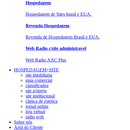
Hospedagem
Hospedagem de Sites brasil e EUA.
Revenda Hospedagem
Revenda de Hospedagem Brasil e EUA.
Web Radio c/site administravel
Web Radio AAC Plus
HOSPEDAGEM+SITE
site imobiliaria
guia comercial
classificados
site p/igreja
site institucional
clinica de estetica
jornal online
loja virtual
radio web
Sobre nós
Areá do Cliente