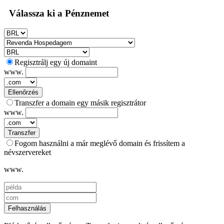
Válassza ki a Pénznemet
Regisztrálj egy új domaint
www.
Ellenőrzés
Transzfer a domain egy másik regisztrátor
www.
Transzfer
Fogom használni a már meglévő domain és frissítem a
névszervereket
www.
Felhasználás