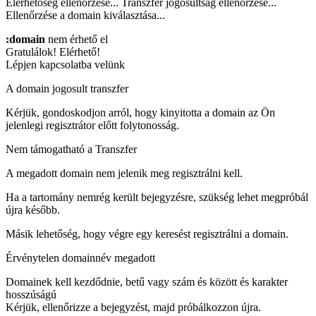
Elérhetőség ellenőrzése...
Transzfer jogosultság ellenőrzése...
Ellenőrzése a domain kiválasztása...
:domain
nem érhető el
Gratulálok!
Elérhető!
Lépjen kapcsolatba velünk
A domain jogosult transzfer
Kérjük, gondoskodjon arról, hogy kinyitotta a domain az Ön
jelenlegi regisztrátor előtt folytonosság.
Nem támogatható a Transzfer
A megadott domain nem jelenik meg regisztrálni kell.
Ha a tartomány nemrég került bejegyzésre, szükség lehet megpróbál
újra később.
Másik lehetőség, hogy végre egy keresést regisztrálni a domain.
Érvénytelen domainnév megadott
Domainek kell kezdődnie, betű vagy szám
és között
és
karakter
hosszúságú
Kérjük, ellenőrizze a bejegyzést, majd próbálkozzon újra.