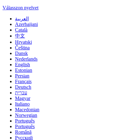
Válasszon nyelvet
العربية
Azerbaijani
Català
中文
Hrvatski
Čeština
Dansk
Nederlands
English
Estonian
Persian
Français
Deutsch
עברית
Magyar
Italiano
Macedonian
Norwegian
Português
Português
Română
Русский