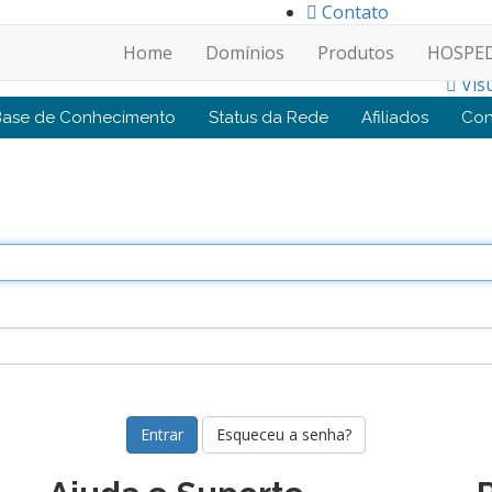
Contato
Home
Domínios
Produtos
HOSPE
Vis
Base de Conhecimento
Status da Rede
Afiliados
Con
Esqueceu a senha?