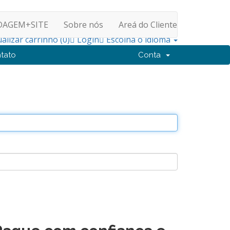
DAGEM+SITE
Sobre nós
Areá do Cliente
ualizar carrinho (
0
)
Login
Escolha o idioma
tato
Conta