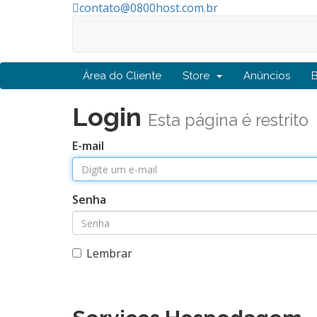
contato@0800host.com.br
Fone Whats (41) 8421-0121
Área do Cliente
Store
Anúncios
Login
Esta página é restrito
E-mail
Senha
Lembrar