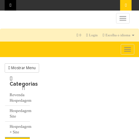
Toggl
naviga
0
Login
Escolha o idioma
Togg
navi
Mostrar Menu
Categorias
Revenda
Hospedagem
Hospedagem
Site
Hospedagem
+ Site