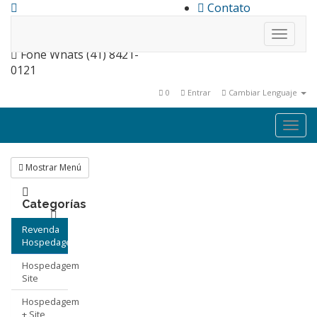
Contato
contato@0800host.com.br
Toggle
naviga
Fone Whats (41) 8421-
0121
0
Entrar
Cambiar Lenguaje
Togg
navi
Mostrar Menú
Categorías
Revenda
Hospedagem
Hospedagem
Site
Hospedagem
+ Site