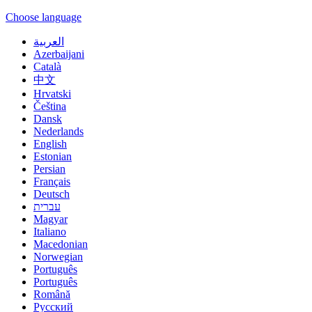
Choose language
العربية
Azerbaijani
Català
中文
Hrvatski
Čeština
Dansk
Nederlands
English
Estonian
Persian
Français
Deutsch
עברית
Magyar
Italiano
Macedonian
Norwegian
Português
Português
Română
Русский