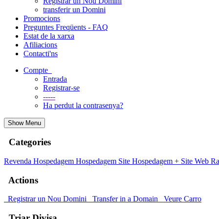
Registrar un Nou Domini
transferir un Domini
Promocions
Preguntes Freqüents - FAQ
Estat de la xarxa
Afiliacions
Contacti'ns
Compte
Entrada
Registrar-se
-----
Ha perdut la contrasenya?
Show Menu
Categories
Revenda Hospedagem
Hospedagem Site
Hospedagem + Site
Web Ra
Actions
Registrar un Nou Domini
Transfer in a Domain
Veure Carro
Triar Divisa