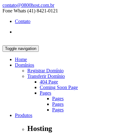
contato@0800host.com.br
Fone Whats (41) 8421-0121
Contato
Toggle navigation
Home
Domínios
Registrar Domínio
Transferir Domínio
404 Page
Coming Soon Page
Pages
Pages
Pages
Pages
Produtos
Hosting