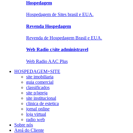
Hospedagem
Hospedagem de Sites brasil e EUA.
Revenda Hospedagem
Revenda de Hospedagem Brasil e EUA.
Web Radio c/site administravel
Web Radio AAC Plus
HOSPEDAGEM+SITE
site imobiliaria
guia comercial
classificados
site p/igreja
site institucional
clinica de estetica
jornal online
loja virtual
radio web
Sobre nós
Areá do Cliente