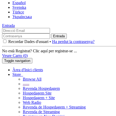
Español
Svenska
Türkçe
Українська
Entrada
Recordar Dades d'usuari •
Ha perdut la contrasenya?
No està Registrat? Clic aquí per registrar-se ...
Veure Carro (
0
)
Toggle navigation
Àrea d'Inici clients
Store
Browse All
-----
Revenda Hospedagem
Hospedagem Site
Hospedagem + Site
Web Radio
Revenda de Hospedagem + Streaming
Revenda de Streaming