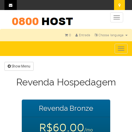
Toggl
naviga
0
Entrada
Choose language
Togg
navi
Show Menu
Revenda Hospedagem
Revenda Bronze
R$60.00
/mo