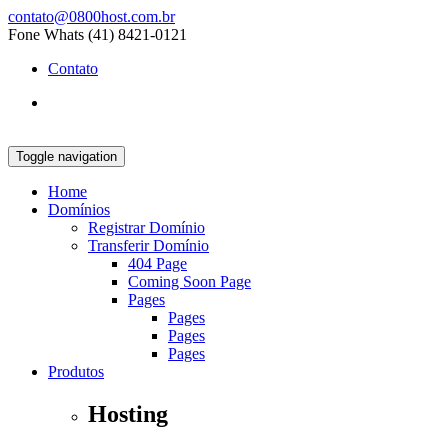
contato@0800host.com.br
Fone Whats (41) 8421-0121
Contato
Toggle navigation
Home
Domínios
Registrar Domínio
Transferir Domínio
404 Page
Coming Soon Page
Pages
Pages
Pages
Pages
Produtos
Hosting