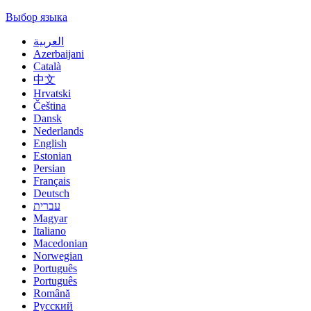
Выбор языка
العربية
Azerbaijani
Català
中文
Hrvatski
Čeština
Dansk
Nederlands
English
Estonian
Persian
Français
Deutsch
עברית
Magyar
Italiano
Macedonian
Norwegian
Português
Português
Română
Русский