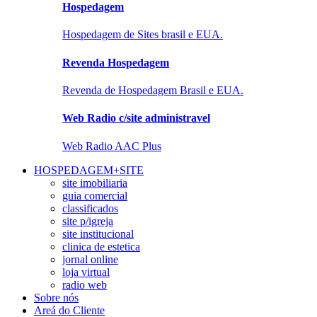
Hospedagem
Hospedagem de Sites brasil e EUA.
Revenda Hospedagem
Revenda de Hospedagem Brasil e EUA.
Web Radio c/site administravel
Web Radio AAC Plus
HOSPEDAGEM+SITE
site imobiliaria
guia comercial
classificados
site p/igreja
site institucional
clinica de estetica
jornal online
loja virtual
radio web
Sobre nós
Areá do Cliente