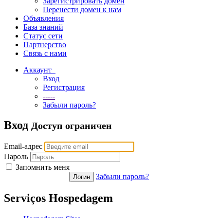
Зарегистрировать домен
Перенести домен к нам
Объявления
База знаний
Статус сети
Партнерство
Связь с нами
Аккаунт
Вход
Регистрация
-----
Забыли пароль?
Вход
Доступ ограничен
Email-адрес
Пароль
Запомнить меня
Забыли пароль?
Serviços Hospedagem