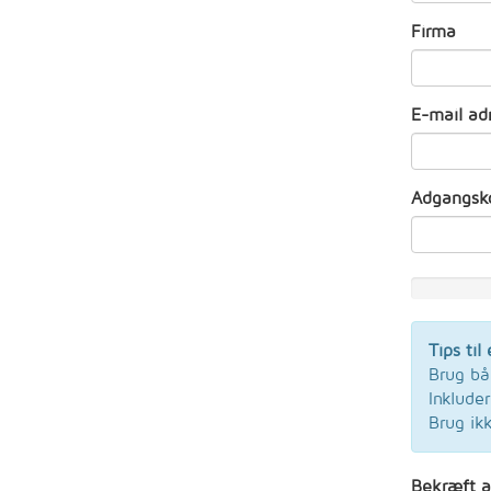
Firma
E-mail ad
Adgangsk
New
Password
Rating:
Tips ti
0%
Brug bå
Inkluder
Brug ik
Bekræft 