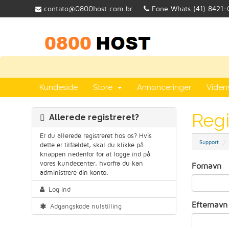
contato@0800host.com.br
Fone Whats (41) 8421-
Kundeside
Store
Annonceringer
Viden
Regi
Allerede registreret?
Er du allerede registreret hos os? Hvis
Support
dette er tilfældet, skal du klikke på
knappen nedenfor for at logge ind på
vores kundecenter, hvorfra du kan
Fornavn
administrere din konto.
Log ind
Efternavn
Adgangskode nulstilling