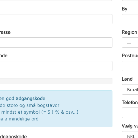
By
resse
Region
ode
Postn
Land
l en god adgangskode
Telefo
de store og små bogstaver
 mindst et symbol (# $ ! % & osv...)
ke almindelige ord
Vælg v
adgangskode