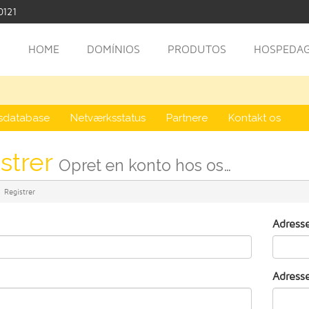
0121
HOME
DOMÍNIOS
PRODUTOS
HOSPEDAG
sdatabase
Netværksstatus
Partnere
Kontakt os
strer
Opret en konto hos os…
Registrer
Adress
Adress